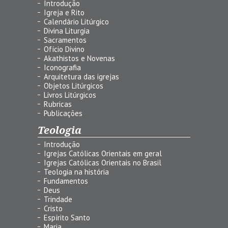
Introdução
Igreja e Rito
Calendário Litúrgico
Divina Liturgia
Sacramentos
Ofício Divino
Akathistos e Novenas
Iconografia
Arquitetura das igrejas
Objetos Litúrgicos
Livros Litúrgicos
Rubricas
Publicações
Teologia
Introdução
Igrejas Católicas Orientais em geral
Igrejas Católicas Orientais no Brasil
Teologia na história
Fundamentos
Deus
Trindade
Cristo
Espírito Santo
Maria