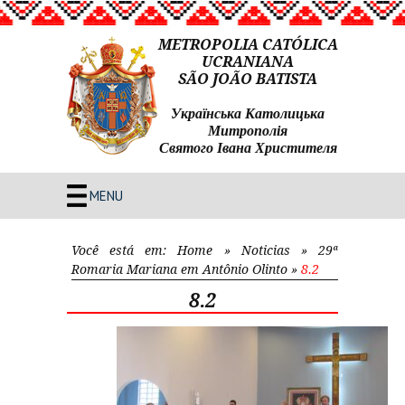
METROPOLIA CATÓLICA
UCRANIANA
SÃO JOÃO BATISTA
Українська Католицька
Митрополія
Святого Івана Христителя
MENU
Você está em:
Home
»
Noticias
»
29ª
Romaria Mariana em Antônio Olinto
»
8.2
8.2