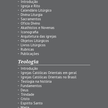
Introdução
Igreja e Rito
Calendário Litúrgico
Divina Liturgia
Sacramentos
Ofício Divino
Akathistos e Novenas
Iconografia
Arquitetura das igrejas
Objetos Litúrgicos
Livros Litúrgicos
Rubricas
Publicações
Teologia
Introdução
Igrejas Católicas Orientais em geral
Igrejas Católicas Orientais no Brasil
Teologia na história
Fundamentos
Deus
Trindade
Cristo
Espírito Santo
Maria