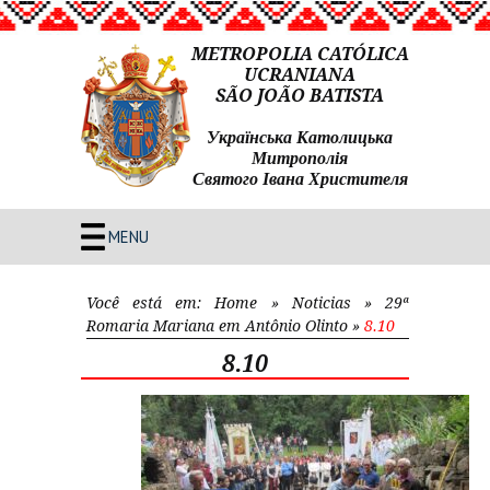
METROPOLIA CATÓLICA
UCRANIANA
SÃO JOÃO BATISTA
Українська Католицька
Митрополія
Святого Івана Христителя
MENU
Você está em:
Home
»
Noticias
»
29ª
Romaria Mariana em Antônio Olinto
»
8.10
8.10