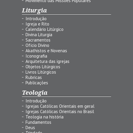
Movimento das Missões Populares
Liturgia
Introdução
Igreja e Rito
Calendário Litúrgico
Divina Liturgia
Sacramentos
Ofício Divino
Akathistos e Novenas
Iconografia
Arquitetura das igrejas
Objetos Litúrgicos
Livros Litúrgicos
Rubricas
Publicações
Teologia
Introdução
Igrejas Católicas Orientais em geral
Igrejas Católicas Orientais no Brasil
Teologia na história
Fundamentos
Deus
Trindade