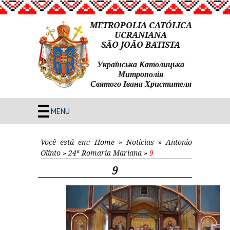
METROPOLIA CATÓLICA
UCRANIANA
SÃO JOÃO BATISTA
Українська Католицька
Митрополія
Святого Івана Христителя
MENU
Você está em:
Home
»
Noticias
»
Antonio
Olinto
»
24ª Romaria Mariana
»
9
9