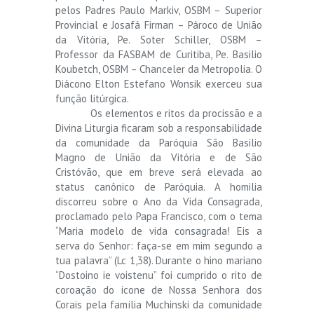
pelos Padres Paulo Markiv, OSBM – Superior
Provincial e Josafá Firman – Pároco de União
da Vitória, Pe. Soter Schiller, OSBM –
Professor da FASBAM de Curitiba, Pe. Basilio
Koubetch, OSBM – Chanceler da Metropolia. O
Diácono Elton Estefano Wonsik exerceu sua
função litúrgica.
Os elementos e ritos da procissão e a
Divina Liturgia ficaram sob a responsabilidade
da comunidade da Paróquia São Basilio
Magno de União da Vitória e de São
Cristóvão, que em breve será elevada ao
status canônico de Paróquia. A homilia
discorreu sobre o Ano da Vida Consagrada,
proclamado pelo Papa Francisco, com o tema
“Maria modelo de vida consagrada! Eis a
serva do Senhor: faça-se em mim segundo a
tua palavra” (Lc 1,38). Durante o hino mariano
“Dostoino ie voistenu” foi cumprido o rito de
coroação do ícone de Nossa Senhora dos
Corais pela família Muchinski da comunidade