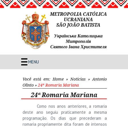
METROPOLIA CATÓLICA
UCRANIANA
SÃO JOÃO BATISTA
Українська Католицька
Митрополія
Святого Івана Христителя
MENU
Você está em:
Home
»
Noticias
»
Antonio
Olinto
»
24ª Romaria Mariana
24ª Romaria Mariana
Como nos anos anteriores, a romaria
deste ano seguiu praticamente a mesma
programação. Os dias que precederam a
romaria propriamente dita foram de intensos