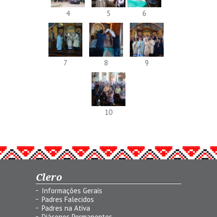
4
5
6
7
8
9
10
Clero
Informações Gerais
Padres Falecidos
Padres na Ativa
Diáconos Permanentes