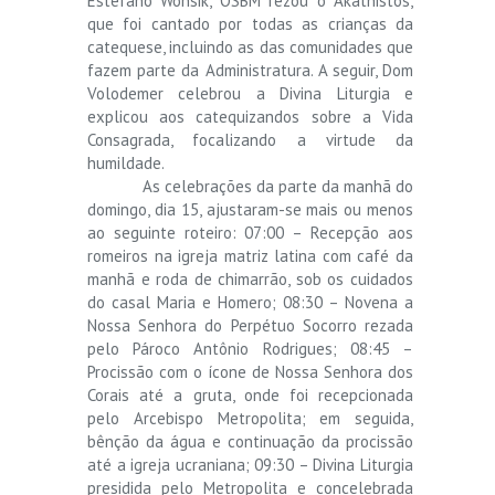
Estefano Wonsik, OSBM rezou o Akathistos,
que foi cantado por todas as crianças da
catequese, incluindo as das comunidades que
fazem parte da Administratura. A seguir, Dom
Volodemer celebrou a Divina Liturgia e
explicou aos catequizandos sobre a Vida
Consagrada, focalizando a virtude da
humildade.
As celebrações da parte da manhã do
domingo, dia 15, ajustaram-se mais ou menos
ao seguinte roteiro: 07:00 – Recepção aos
romeiros na igreja matriz latina com café da
manhã e roda de chimarrão, sob os cuidados
do casal Maria e Homero; 08:30 – Novena a
Nossa Senhora do Perpétuo Socorro rezada
pelo Pároco Antônio Rodrigues; 08:45 –
Procissão com o ícone de Nossa Senhora dos
Corais até a gruta, onde foi recepcionada
pelo Arcebispo Metropolita; em seguida,
bênção da água e continuação da procissão
até a igreja ucraniana; 09:30 – Divina Liturgia
presidida pelo Metropolita e concelebrada