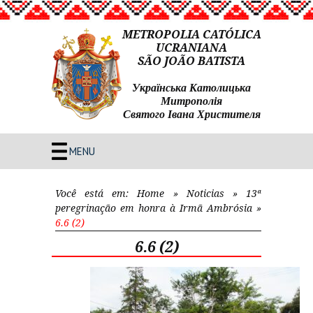
METROPOLIA CATÓLICA
UCRANIANA
SÃO JOÃO BATISTA
Українська Католицька
Митрополія
Святого Івана Христителя
MENU
Você está em:
Home
»
Noticias
»
13ª
peregrinação em honra à Irmã Ambrósia
»
6.6 (2)
6.6 (2)