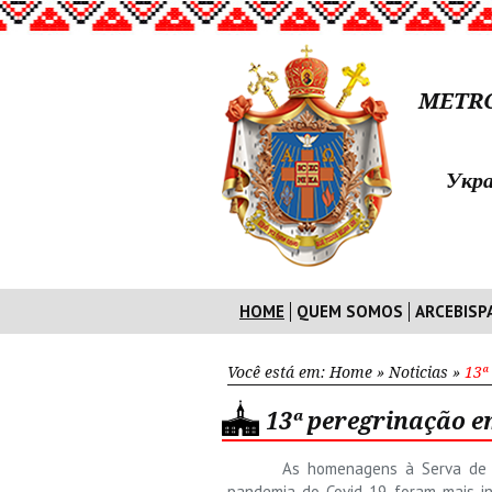
METRO
Укра
HOME
QUEM SOMOS
ARCEBISP
Você está em:
Home
»
Noticias
»
13ª
13ª peregrinação 
As homenagens à Serva de D
pandemia do Covid-19, foram mais i