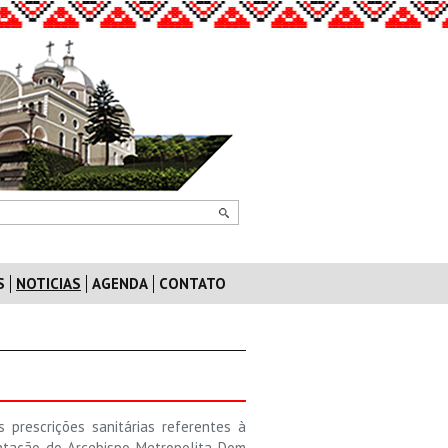
S
NOTICIAS
AGENDA
CONTATO
prescrições sanitárias referentes à
ntação do Arcebispo Metropolita Dom