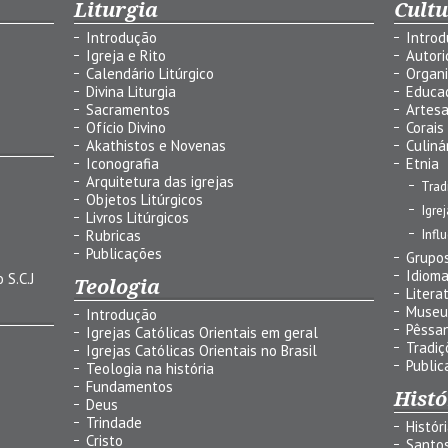
Liturgia
Cult
Introdução
Intro
Igreja e Rito
Autor
Calendário Litúrgico
Organ
Divina Liturgia
Educa
Sacramentos
Artes
Ofício Divino
Corais
Akathistos e Novenas
Culiná
Iconografia
Etnia
Arquitetura das igrejas
Trad
Objetos Litúrgicos
Igre
Livros Litúrgicos
Infl
Rubricas
Publicações
Grupos
Idiom
 S.C.J
Teologia
Litera
Museu
Introdução
Pêssa
Igrejas Católicas Orientais em geral
Tradiç
Igrejas Católicas Orientais no Brasil
Public
Teologia na história
Fundamentos
Histó
Deus
Trindade
Histór
Cristo
Santo