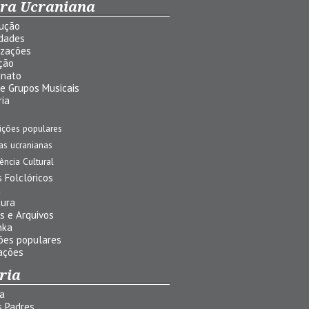
ura Ucraniana
dução
idades
izações
ção
anato
 e Grupos Musicais
ria
ições populares
jas ucranianas
uência Cultural
 Folclóricos
a
tura
s e Arquivos
nka
ões populares
ações
ria
ia
s Padres