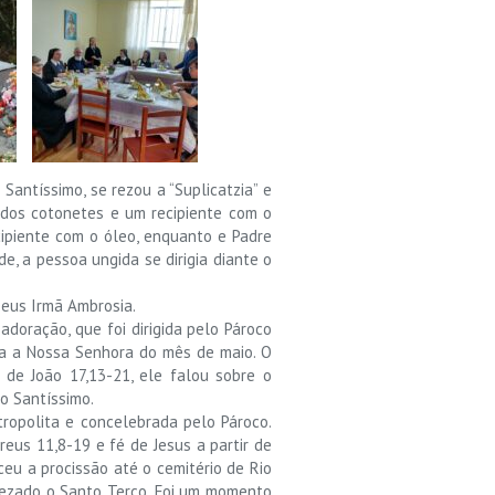
 Santíssimo, se rezou a “Suplicatzia” e
ados cotonetes e um recipiente com o
ipiente com o óleo, enquanto e Padre
e, a pessoa ungida se dirigia diante o
Deus Irmã Ambrosia.
doração, que foi dirigida pelo Pároco
ena a Nossa Senhora do mês de maio. O
de João 17,13-21, ele falou sobre o
 o Santíssimo.
etropolita e concelebrada pelo Pároco.
us 11,8-19 e fé de Jesus a partir de
ceu a procissão até o cemitério de Rio
rezado o Santo Terço. Foi um momento