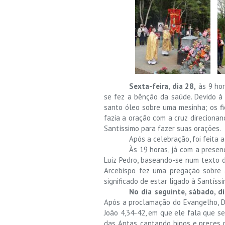
Sexta-feira, dia 28,
às 9 hor
se fez a bênção da saúde. Devido à
santo óleo sobre uma mesinha; os f
fazia a oração com a cruz direcionan
Santíssimo para fazer suas orações.
Após a celebração, foi feita
Às 19 horas, já com a presen
Luiz Pedro, baseando-se num texto d
Arcebispo fez uma pregação sobre 
significado de estar ligado à Santíss
No dia seguinte, sábado, di
Após a proclamação do Evangelho, D
João 4,34-42, em que ele fala que se
das Antas, cantando hinos e preces 