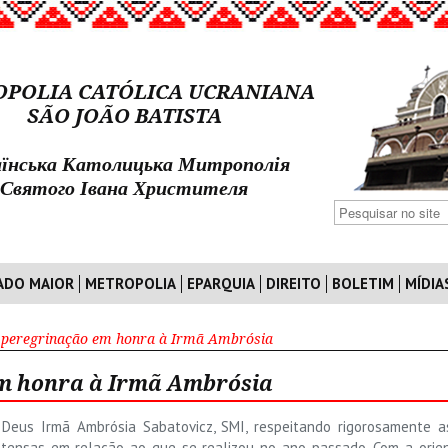
POLIA CATÓLICA UCRANIANA
SÃO JOÃO BATISTA
їнська Католицька Митрополія
Святого Івана Христителя
ADO MAIOR
METROPOLIA
EPARQUIA
DIREITO
BOLETIM
MÍDIA
 peregrinação em honra à Irmã Ambrósia
em honra à Irmã Ambrósia
eus Irmã Ambrósia Sabatovicz, SMI, respeitando rigorosamente as 
ntensas em relação ao que se realizou no ano passado. Com a orie