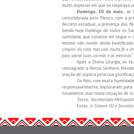
muito especial em que se respirava u
Domingo, 30 de maio,
às 0
concelebrada pelo Pároco, com a pre
decreto estadual, a presença dos fié
Sendo hoje Domingo de todos os Sant
santidade, que consiste em seguir o 
mesmo não sendo ainda beatificada
simples da vida, mas com muita fé e en
para salvar suas coirmãs e as meninas”.
Após a Divina Liturgia, se f
consagrado a Nossa Senhora. Novame
oração de súplica pela sua glorifica
Os fiéis, com muita humildad
responsavelmente, imploraram para
novamente, mas numa situação de tot
Texto:
Secretariado Metropoli
Fotos:
Ir. Simone ISJ e Secretár