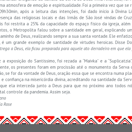
ma atmosfera de emoção e espiritualidade. Foi a primeira vez que se 
9h30min, após a leitura das intenções, foi dado início à Divina Li
sença das religiosas locais e das Irmãs de São José vindas de Cru
is foi restrita a 25% da capacidade do espaço físico da igreja, além
os, o Metropolita falou sobre a santidade em geral, explicando um
caminho de Deus, realizando sempre a sua santa vontade. Ele enfatiz
, é um grande exemplo de santidade de virtudes heroicas. Disse 
trega a Deus, ela ficou preparada para aquele ato derradeiro em que ela
ez a exposição do Santíssimo, foi rezada a “Maivka” e a “Suplicatzi
nte, os presentes foram em procissão até o monumento da Serva d
ção, se for da vontade de Deus, oração essa que se encontra numa pla
e e confiança na misericórdia divina, acreditando na santidade da Se
 que ela interceda junto a Deus para que no próximo ano todos n
al controle da pandemia. Assim seja.
tano
ia Rose