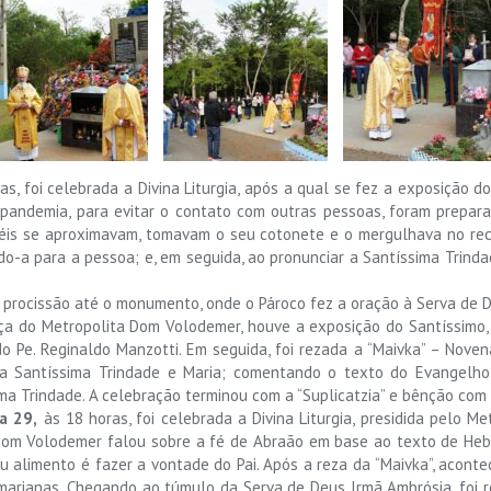
as, foi celebrada a Divina Liturgia, após a qual se fez a exposição do
 pandemia, para evitar o contato com outras pessoas, foram prepar
iéis se aproximavam, tomavam o seu cotonete e o mergulhava no rec
do-a para a pessoa; e, em seguida, ao pronunciar a Santíssima Trindad
 a procissão até o monumento, onde o Pároco fez a oração à Serva de 
ça do Metropolita Dom Volodemer, houve a exposição do Santíssimo, a
o Pe. Reginaldo Manzotti. Em seguida, foi rezada a “Maivka” – Nov
a Santíssima Trindade e Maria; comentando o texto do Evangelho 
ima Trindade. A celebração terminou com a “Suplicatzia” e bênção com
a 29,
às 18 horas, foi celebrada a Divina Liturgia, presidida pelo M
om Volodemer falou sobre a fé de Abraão em base ao texto de Hebre
u alimento é fazer a vontade do Pai. Após a reza da “Maivka”, aconte
marianas. Chegando ao túmulo da Serva de Deus Irmã Ambrósia, foi 