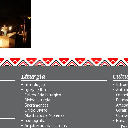
Liturgia
Cult
Introdução
Intro
Igreja e Rito
Autor
Calendário Litúrgico
Organ
Divina Liturgia
Educa
Sacramentos
Artes
Ofício Divino
Corais
Akathistos e Novenas
Culiná
Iconografia
Etnia
Arquitetura das igrejas
Trad