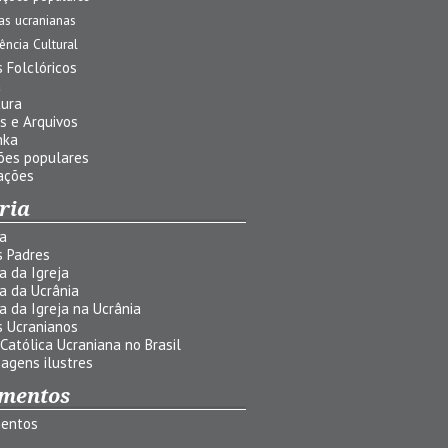
jas ucranianas
uência Cultural
 Folclóricos
a
tura
s e Arquivos
nka
ões populares
ações
ria
ia
s Padres
ia da Igreja
ia da Ucrânia
ia da Igreja na Ucrânia
s Ucranianos
 Católica Ucraniana no Brasil
agens ilustres
mentos
entos