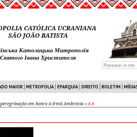
POLIA CATÓLICA UCRANIANA
SÃO JOÃO BATISTA
їнська Католицька Митрополія
Святого Івана Христителя
ADO MAIOR
METROPOLIA
EPARQUIA
DIREITO
BOLETIM
MÍDIA
 peregrinação em honra à Irmã Ambrósia
»
4.6