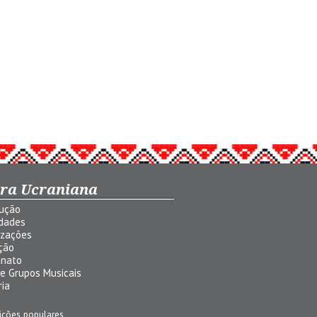
ura Ucraniana
dução
idades
izações
ção
anato
 e Grupos Musicais
ria
ições populares