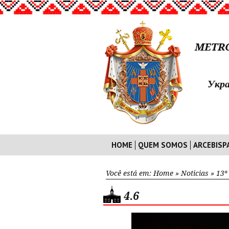
METRO
Укра
HOME
QUEM SOMOS
ARCEBISP
Você está em:
Home
»
Noticias
»
13ª
4.6