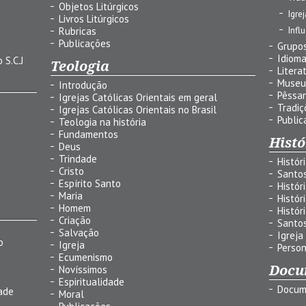
Objetos Litúrgicos
Igre
Livros Litúrgicos
Infl
Rubricas
Publicações
Grupos
Idiom
 S.C.J
Teologia
Litera
Museu
Introdução
Pêssa
Igrejas Católicas Orientais em geral
Tradiç
Igrejas Católicas Orientais no Brasil
Public
Teologia na história
Fundamentos
Histó
Deus
Trindade
Histór
Cristo
Santo
Espírito Santo
Histór
Maria
Histór
Homem
Histór
Criação
Santo
Salvação
Igreja
o
Igreja
Person
Ecumenismo
Docu
Novíssimos
Espiritualidade
Docum
ade
Moral