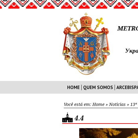
METRO
Укра
HOME
QUEM SOMOS
ARCEBISP
Você está em:
Home
»
Noticias
»
13ª
4.4