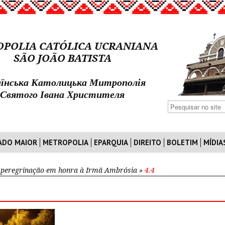
POLIA CATÓLICA UCRANIANA
SÃO JOÃO BATISTA
їнська Католицька Митрополія
Святого Івана Христителя
ADO MAIOR
METROPOLIA
EPARQUIA
DIREITO
BOLETIM
MÍDIA
 peregrinação em honra à Irmã Ambrósia
»
4.4