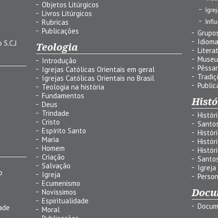
Objetos Litúrgicos
Igre
Livros Litúrgicos
Infl
Rubricas
Publicações
Grupos
Idiom
 S.C.J
Teologia
Litera
Museu
Introdução
Pêssa
Igrejas Católicas Orientais em geral
Tradiç
Igrejas Católicas Orientais no Brasil
Public
Teologia na história
Fundamentos
Histó
Deus
Trindade
Histór
Cristo
Santo
Espírito Santo
Histór
Maria
Histór
Homem
Histór
Criação
Santo
Salvação
Igreja
o
Igreja
Person
Ecumenismo
Docu
Novíssimos
Espiritualidade
Docum
ade
Moral