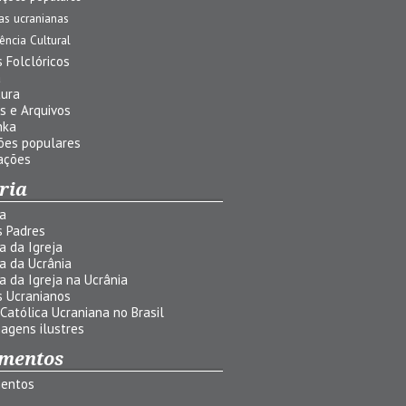
jas ucranianas
uência Cultural
 Folclóricos
a
tura
s e Arquivos
nka
ões populares
ações
ria
ia
s Padres
ia da Igreja
ia da Ucrânia
ia da Igreja na Ucrânia
s Ucranianos
 Católica Ucraniana no Brasil
agens ilustres
mentos
entos