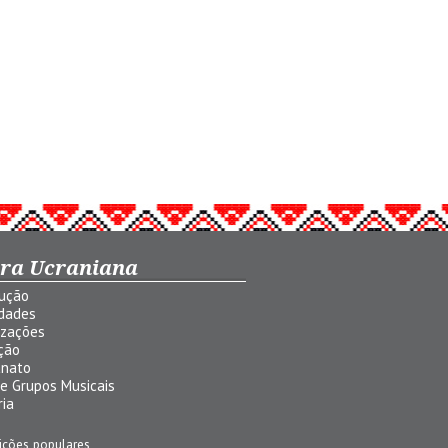
ura Ucraniana
dução
idades
izações
ção
anato
 e Grupos Musicais
ria
ições populares