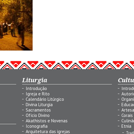
Liturgia
Cult
Introdução
Intro
Igreja e Rito
Autor
Calendário Litúrgico
Organ
Divina Liturgia
Educa
Sacramentos
Artes
Ofício Divino
Corais
Akathistos e Novenas
Culiná
Iconografia
Etnia
Arquitetura das igrejas
Trad