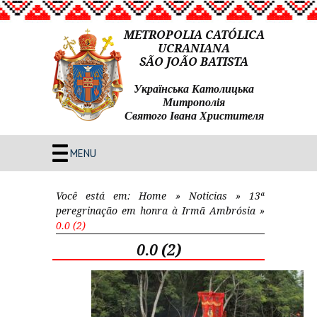
METROPOLIA CATÓLICA
UCRANIANA
SÃO JOÃO BATISTA
Українська Католицька
Митрополія
Святого Івана Христителя
MENU
Você está em:
Home
»
Noticias
»
13ª
peregrinação em honra à Irmã Ambrósia
»
0.0 (2)
0.0 (2)