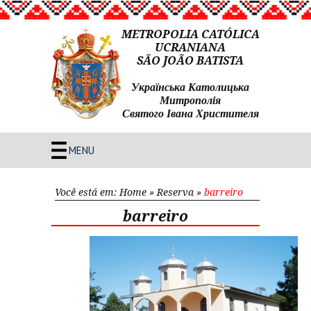
METROPOLIA CATÓLICA
UCRANIANA
SÃO JOÃO BATISTA
Українська Католицька
Митрополія
Святого Івана Христителя
MENU
Você está em:
Home
»
Reserva
»
barreiro
barreiro