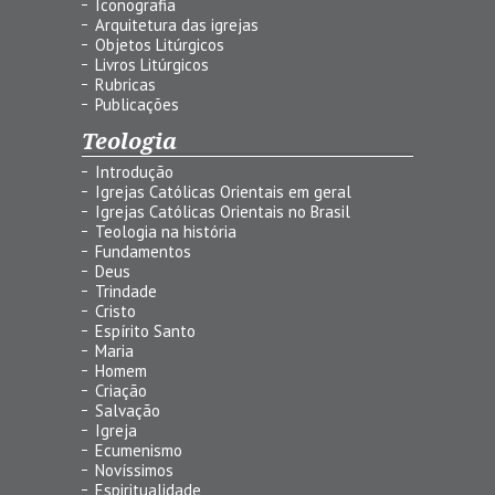
Iconografia
Arquitetura das igrejas
Objetos Litúrgicos
Livros Litúrgicos
Rubricas
Publicações
Teologia
Introdução
Igrejas Católicas Orientais em geral
Igrejas Católicas Orientais no Brasil
Teologia na história
Fundamentos
Deus
Trindade
Cristo
Espírito Santo
Maria
Homem
Criação
Salvação
Igreja
Ecumenismo
Novíssimos
Espiritualidade