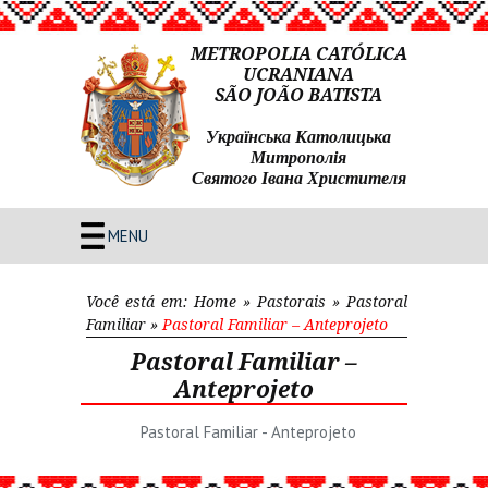
METROPOLIA CATÓLICA
UCRANIANA
SÃO JOÃO BATISTA
Українська Католицька
Митрополія
Святого Івана Христителя
MENU
Você está em:
Home
»
Pastorais
»
Pastoral
Familiar
»
Pastoral Familiar – Anteprojeto
Pastoral Familiar –
Anteprojeto
Pastoral Familiar - Anteprojeto