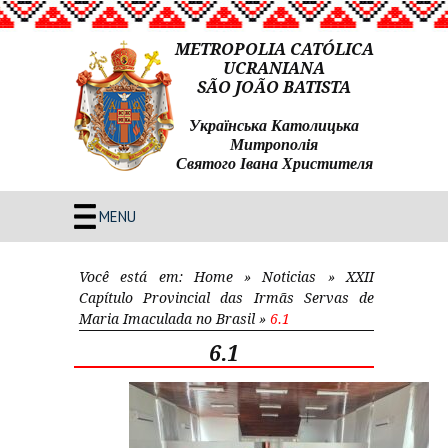
METROPOLIA CATÓLICA
UCRANIANA
SÃO JOÃO BATISTA
Українська Католицька
Митрополія
Святого Івана Христителя
MENU
Você está em:
Home
»
Noticias
»
XXII
Capítulo Provincial das Irmãs Servas de
Maria Imaculada no Brasil
»
6.1
6.1