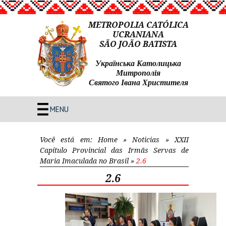
METROPOLIA CATÓLICA
UCRANIANA
SÃO JOÃO BATISTA
Українська Католицька
Митрополія
Святого Івана Христителя
MENU
Você está em:
Home
»
Noticias
»
XXII
Capítulo Provincial das Irmãs Servas de
Maria Imaculada no Brasil
»
2.6
2.6