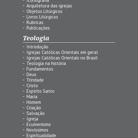
Iconografia
Arquitetura das igrejas
Objetos Litúrgicos
Livros Litúrgicos
Rubricas
Publicações
Teologia
Introdução
Igrejas Católicas Orientais em geral
Igrejas Católicas Orientais no Brasil
Teologia na história
Fundamentos
Deus
Trindade
Cristo
Espírito Santo
Maria
Homem
Criação
Salvação
Igreja
Ecumenismo
Novíssimos
Espiritualidade