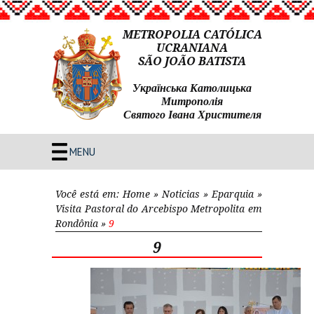
METROPOLIA CATÓLICA
UCRANIANA
SÃO JOÃO BATISTA
Українська Католицька
Митрополія
Святого Івана Христителя
MENU
Você está em:
Home
»
Noticias
»
Eparquia
»
Visita Pastoral do Arcebispo Metropolita em
Rondônia
»
9
9