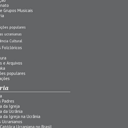
ção
anato
 e Grupos Musicais
ria
ições populares
jas ucranianas
uência Cultural
 Folclóricos
a
tura
s e Arquivos
nka
ões populares
ações
ria
ia
s Padres
ia da Igreja
ia da Ucrânia
ia da Igreja na Ucrânia
s Ucranianos
 Católica Ucraniana no Brasil