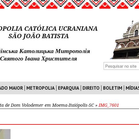
POLIA CATÓLICA UCRANIANA
SÃO JOÃO BATISTA
їнська Католицька Митрополія
Святого Івана Христителя
ADO MAIOR
METROPOLIA
EPARQUIA
DIREITO
BOLETIM
MÍDIA
ita de Dom Volodemer em Moema-Itaiópolis-SC
»
IMG_7601