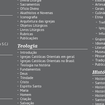
Divina Liturgia
Educa
Sacramentos
Artes
Ofício Divino
Corais
Akathistos e Novenas
Culiná
Iconografia
Etnia
Arquitetura das igrejas
Trad
Objetos Litúrgicos
Igre
Livros Litúrgicos
Infl
Rubricas
Publicações
Grupos
Idiom
 S.C.J
Teologia
Litera
Museu
Introdução
Pêssa
Igrejas Católicas Orientais em geral
Tradiç
Igrejas Católicas Orientais no Brasil
Public
Teologia na história
Fundamentos
Histó
Deus
Trindade
Histór
Cristo
Santo
Espírito Santo
Histór
Maria
Histór
Homem
Histór
Criação
Santo
Salvação
Igreja