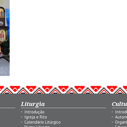
Liturgia
Cult
Introdução
Intro
Igreja e Rito
Autor
Calendário Litúrgico
Organ