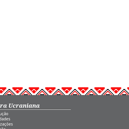
ura Ucraniana
dução
idades
izações