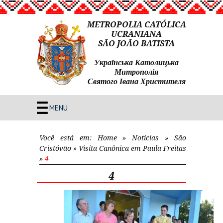
METROPOLIA CATÓLICA
UCRANIANA
SÃO JOÃO BATISTA
Українська Католицька
Митрополія
Святого Івана Христителя
MENU
Você está em:
Home
»
Noticias
»
São
Cristóvão
»
Visita Canônica em Paula Freitas
»
4
4