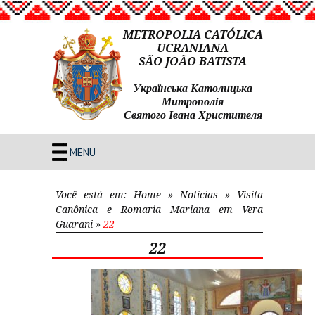
METROPOLIA CATÓLICA
UCRANIANA
SÃO JOÃO BATISTA
Українська Католицька
Митрополія
Святого Івана Христителя
MENU
Você está em:
Home
»
Noticias
»
Visita
Canônica e Romaria Mariana em Vera
Guarani
»
22
22