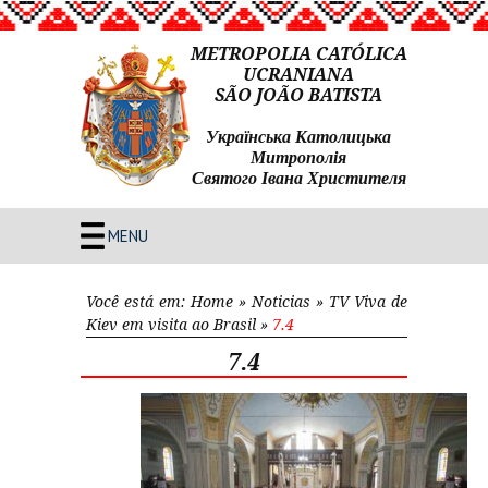
METROPOLIA CATÓLICA
UCRANIANA
SÃO JOÃO BATISTA
Українська Католицька
Митрополія
Святого Івана Христителя
MENU
Você está em:
Home
»
Noticias
»
TV Viva de
Kiev em visita ao Brasil
»
7.4
7.4