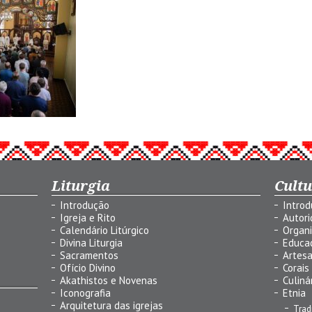
Liturgia
Cult
Introdução
Intro
Igreja e Rito
Autor
Calendário Litúrgico
Organ
Divina Liturgia
Educa
Sacramentos
Artes
Ofício Divino
Corais
Akathistos e Novenas
Culiná
Iconografia
Etnia
Arquitetura das igrejas
Trad