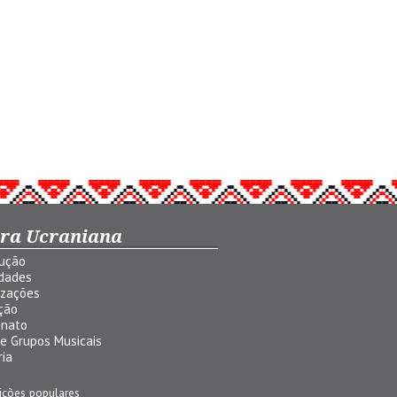
ura Ucraniana
dução
idades
izações
ção
anato
 e Grupos Musicais
ria
ições populares