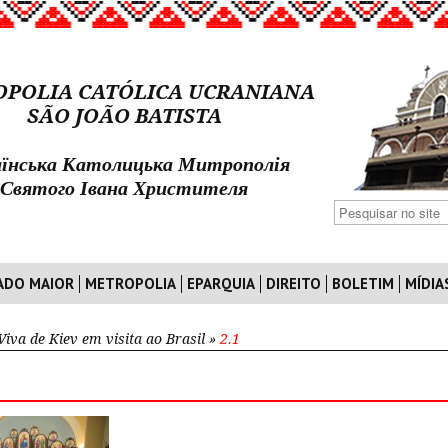
POLIA CATÓLICA UCRANIANA
SÃO JOÃO BATISTA
їнська Католицька Митрополія
Святого Івана Христителя
ADO MAIOR
METROPOLIA
EPARQUIA
DIREITO
BOLETIM
MÍDIA
Viva de Kiev em visita ao Brasil
»
2.1