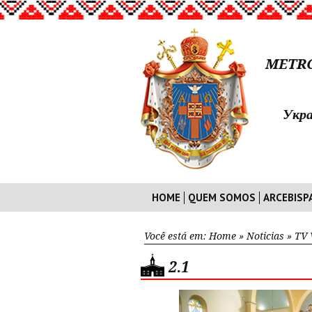
METRO
Укра
HOME
QUEM SOMOS
ARCEBISP
Você está em:
Home
»
Noticias
»
TV 
2.1