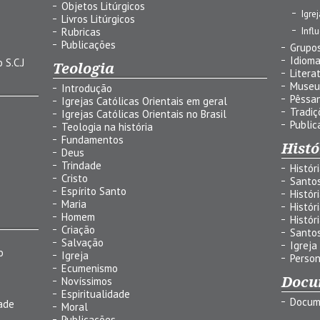
Objetos Litúrgicos
Igre
Livros Litúrgicos
Infl
Rubricas
Publicações
Grupos
Idiom
 S.C.J
Teologia
Litera
Museu
Introdução
Pêssa
Igrejas Católicas Orientais em geral
Tradiç
Igrejas Católicas Orientais no Brasil
Public
Teologia na história
Fundamentos
Histó
Deus
Trindade
Histór
Cristo
Santo
Espírito Santo
Histór
Maria
Histór
Homem
Histór
Criação
Santo
Salvação
Igreja
o
Igreja
Person
Ecumenismo
Docu
Novíssimos
Espiritualidade
Docum
ade
Moral
Publicações