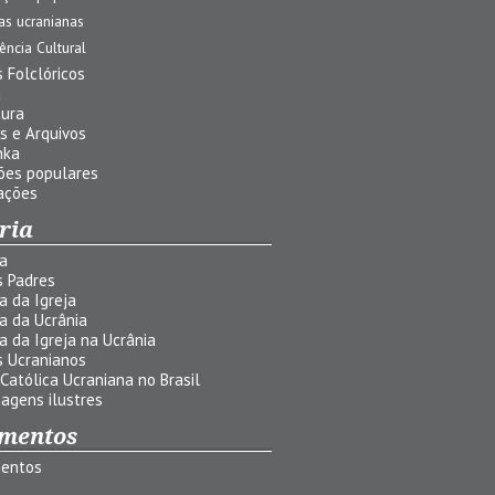
jas ucranianas
uência Cultural
 Folclóricos
a
tura
s e Arquivos
nka
ões populares
ações
ria
ia
s Padres
ia da Igreja
ia da Ucrânia
ia da Igreja na Ucrânia
s Ucranianos
 Católica Ucraniana no Brasil
agens ilustres
mentos
entos