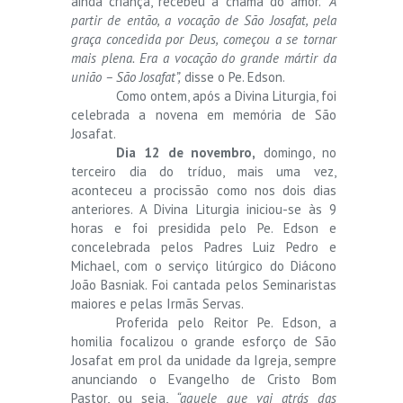
ainda criança, recebeu a chama do amor.
“A
partir de então, a vocação de São Josafat, pela
graça concedida por Deus, começou a se tornar
mais plena. Era a vocação do grande mártir da
união – São Josafat”,
disse o Pe. Edson.
Como ontem, após a Divina Liturgia, foi
celebrada a novena em memória de São
Josafat.
Dia 12 de novembro,
domingo, no
terceiro dia do tríduo, mais uma vez,
aconteceu a procissão como nos dois dias
anteriores. A Divina Liturgia iniciou-se às 9
horas e foi presidida pelo Pe. Edson e
concelebrada pelos Padres Luiz Pedro e
Michael, com o serviço litúrgico do Diácono
João Basniak. Foi cantada pelos Seminaristas
maiores e pelas Irmãs Servas.
Proferida pelo Reitor Pe. Edson, a
homilia focalizou o grande esforço de São
Josafat em prol da unidade da Igreja, sempre
anunciando o Evangelho de Cristo Bom
Pastor, ou seja,
“aquele que vai atrás das