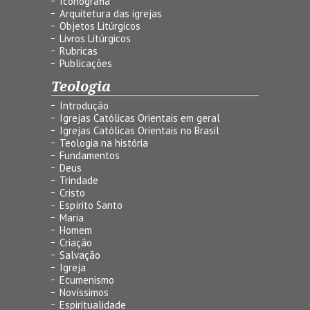
Iconografia
Arquitetura das igrejas
Objetos Litúrgicos
Livros Litúrgicos
Rubricas
Publicações
Teologia
Introdução
Igrejas Católicas Orientais em geral
Igrejas Católicas Orientais no Brasil
Teologia na história
Fundamentos
Deus
Trindade
Cristo
Espírito Santo
Maria
Homem
Criação
Salvação
Igreja
Ecumenismo
Novíssimos
Espiritualidade