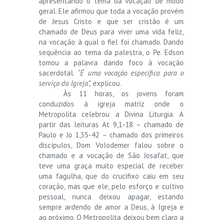
apresentando o tema da vocação de modo
geral. Ele afirmou que toda a vocação provém
de Jesus Cristo e que ser cristão é um
chamado de Deus para viver uma vida feliz,
na vocação à qual o fiel foi chamado. Dando
sequência ao tema da palestra, o Pe. Edson
tomou a palavra dando foco à vocação
sacerdotal.
“É uma vocação específica para o
serviço da Igreja”,
explicou.
Às 11 horas, os jovens foram
conduzidos à igreja matriz onde o
Metropolita celebrou a Divina Liturgia. A
partir das leituras At 9,1-18 – chamado de
Paulo e Jo 1,35-42 – chamado dos primeiros
discípulos, Dom Volodemer falou sobre o
chamado e a vocação de São Josafat, que
teve uma graça muito especial de receber
uma fagulha, que do crucifixo caiu em seu
coração, mas que ele, pelo esforço e cultivo
pessoal, nunca deixou apagar, estando
sempre ardendo de amor a Deus, à Igreja e
ao próximo. O Metropolita deixou bem claro a