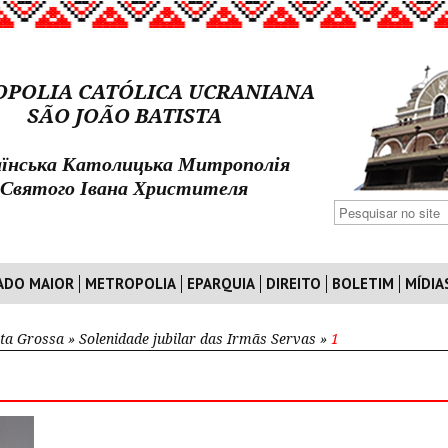
POLIA CATÓLICA UCRANIANA
SÃO JOÃO BATISTA
їнська Католицька Митрополія
Святого Івана Христителя
ADO MAIOR
METROPOLIA
EPARQUIA
DIREITO
BOLETIM
MÍDIA
ta Grossa
»
Solenidade jubilar das Irmãs Servas
»
1