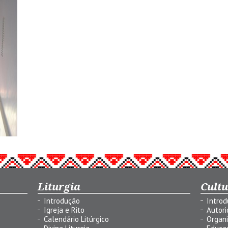
Liturgia
Cult
Introdução
Intro
Igreja e Rito
Autor
Calendário Litúrgico
Organ