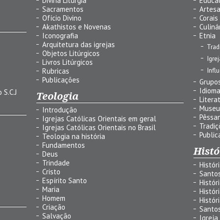
Divina Liturgia
Educa
Sacramentos
Artes
Ofício Divino
Corais
Akathistos e Novenas
Culiná
Iconografia
Etnia
Arquitetura das igrejas
Trad
Objetos Litúrgicos
Igre
Livros Litúrgicos
Infl
Rubricas
Publicações
Grupos
Idiom
 S.C.J
Teologia
Litera
Museu
Introdução
Pêssa
Igrejas Católicas Orientais em geral
Tradiç
Igrejas Católicas Orientais no Brasil
Public
Teologia na história
Fundamentos
Histó
Deus
Trindade
Histór
Cristo
Santo
Espírito Santo
Histór
Maria
Histór
Homem
Histór
Criação
Santo
Salvação
Igreja