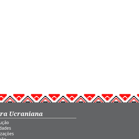
ura Ucraniana
dução
idades
izações