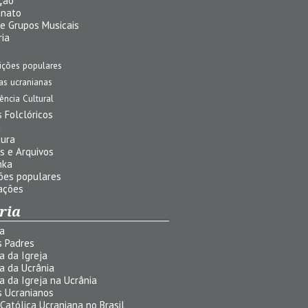
ção
anato
 e Grupos Musicais
ria
ições populares
jas ucranianas
uência Cultural
 Folclóricos
a
tura
s e Arquivos
nka
ões populares
ações
ria
ia
s Padres
ia da Igreja
ia da Ucrânia
ia da Igreja na Ucrânia
s Ucranianos
 Católica Ucraniana no Brasil