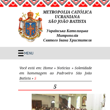
METROPOLIA CATÓLICA
UCRANIANA
SÃO JOÃO BATISTA
Українська Католицька
Митрополія
Святого Івана Христителя
MENU
Você está em:
Home
»
Noticias
»
Solenidade
em homenagem ao Padroeiro São João
Batista
»
5
5