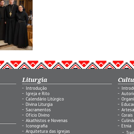
Liturgia
Cult
Introdução
Intro
Igreja e Rito
Autor
Calendário Litúrgico
Organ
Divina Liturgia
Educa
Sacramentos
Artes
Ofício Divino
Corais
Akathistos e Novenas
Culiná
Iconografia
Etnia
Arquitetura das igrejas
Trad