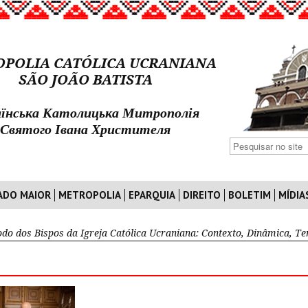
POLIA CATÓLICA UCRANIANA
SÃO JOÃO BATISTA
їнська Католицька Митрополія
Святого Івана Христителя
ADO MAIOR
METROPOLIA
EPARQUIA
DIREITO
BOLETIM
MÍDIA
odo dos Bispos da Igreja Católica Ucraniana: Contexto, Dinâmica, Te