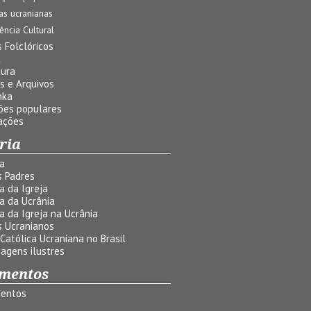
jas ucranianas
uência Cultural
 Folclóricos
a
tura
s e Arquivos
nka
ões populares
ações
ria
ia
s Padres
ia da Igreja
ia da Ucrânia
ia da Igreja na Ucrânia
s Ucranianos
 Católica Ucraniana no Brasil
agens ilustres
mentos
entos