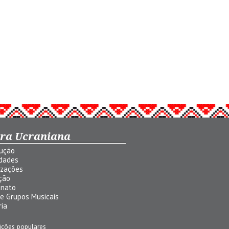
ura Ucraniana
dução
idades
izações
ção
anato
 e Grupos Musicais
ria
ições populares