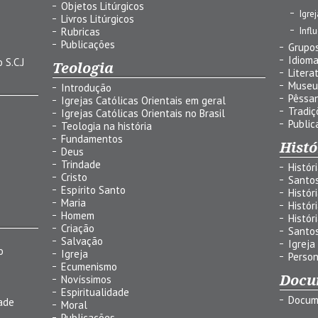
Objetos Litúrgicos
Igre
Livros Litúrgicos
Infl
Rubricas
Publicações
Grupos
Idiom
 S.C.J
Teologia
Litera
Museu
Introdução
Pêssa
Igrejas Católicas Orientais em geral
Tradiç
Igrejas Católicas Orientais no Brasil
Public
Teologia na história
Fundamentos
Histó
Deus
Trindade
Histór
Cristo
Santo
Espírito Santo
Histór
Maria
Histór
Homem
Histór
Criação
Santo
Salvação
Igreja
o
Igreja
Person
Ecumenismo
Docu
Novíssimos
Espiritualidade
Docum
ade
Moral
Publicações