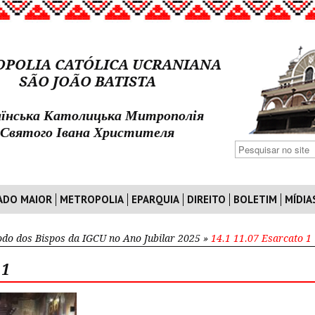
POLIA CATÓLICA UCRANIANA
SÃO JOÃO BATISTA
їнська Католицька Митрополія
Святого Івана Христителя
ADO MAIOR
METROPOLIA
EPARQUIA
DIREITO
BOLETIM
MÍDIA
odo dos Bispos da IGCU no Ano Jubilar 2025
»
14.1 11.07 Esarcato 1
 1