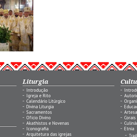
Liturgia
Cult
Introdução
Intro
Igreja e Rito
Autor
Calendário Litúrgico
Organ
Divina Liturgia
Educa
Sacramentos
Artes
Ofício Divino
Corais
Akathistos e Novenas
Culiná
Iconografia
Etnia
Arquitetura das igrejas
Trad