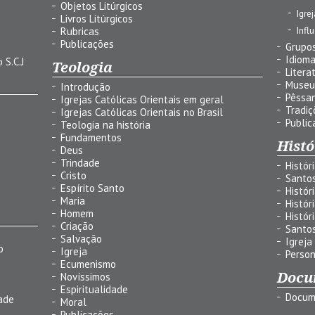
Objetos Litúrgicos
Igre
Livros Litúrgicos
Infl
Rubricas
Publicações
Grupos
Idiom
 S.C.J
Teologia
Litera
Museu
Introdução
Pêssa
Igrejas Católicas Orientais em geral
Tradiç
Igrejas Católicas Orientais no Brasil
Public
Teologia na história
Fundamentos
Histó
Deus
Trindade
Histór
Cristo
Santo
Espírito Santo
Histór
Maria
Histór
Homem
Histór
Criação
Santo
Salvação
Igreja
o
Igreja
Person
Ecumenismo
Docu
Novíssimos
Espiritualidade
Docum
ade
Moral
Publicações