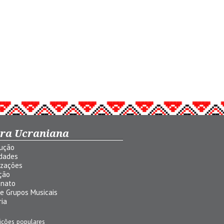
ura Ucraniana
dução
idades
izações
ção
anato
 e Grupos Musicais
ria
ições populares