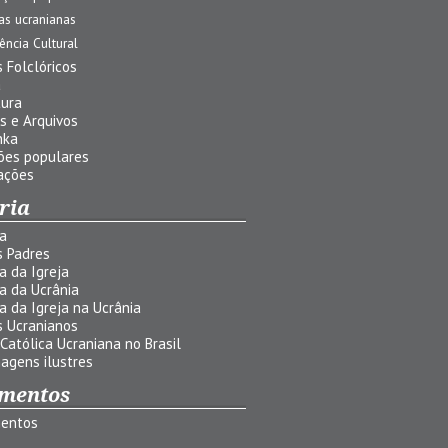
jas ucranianas
uência Cultural
 Folclóricos
a
tura
s e Arquivos
nka
ões populares
ações
ria
ia
s Padres
ia da Igreja
ia da Ucrânia
ia da Igreja na Ucrânia
s Ucranianos
 Católica Ucraniana no Brasil
agens ilustres
mentos
entos