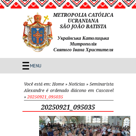
METROPOLIA CATÓLICA
UCRANIANA
SÃO JOÃO BATISTA
Українська Католицька
Митрополія
Святого Івана Христителя
MENU
Você está em:
Home
»
Noticias
»
Seminarista
Alexandre é ordenado diácono em Cascavel
»
20250921_095035
20250921_095035