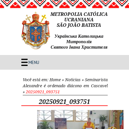
METROPOLIA CATÓLICA
UCRANIANA
SÃO JOÃO BATISTA
Українська Католицька
Митрополія
Святого Івана Христителя
MENU
Você está em:
Home
»
Noticias
»
Seminarista
Alexandre é ordenado diácono em Cascavel
»
20250921_093751
20250921_093751