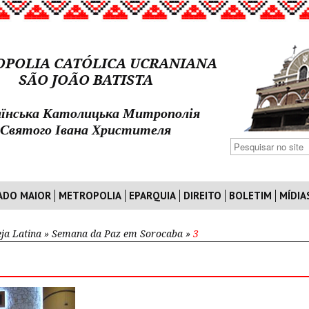
POLIA CATÓLICA UCRANIANA
SÃO JOÃO BATISTA
їнська Католицька Митрополія
Святого Івана Христителя
ADO MAIOR
METROPOLIA
EPARQUIA
DIREITO
BOLETIM
MÍDIA
eja Latina
»
Semana da Paz em Sorocaba
»
3