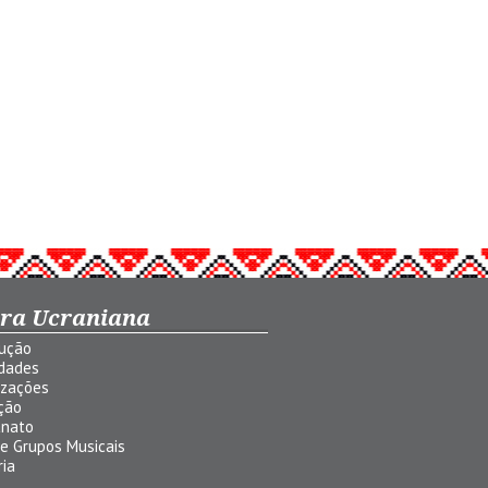
ura Ucraniana
dução
idades
izações
ção
anato
 e Grupos Musicais
ria