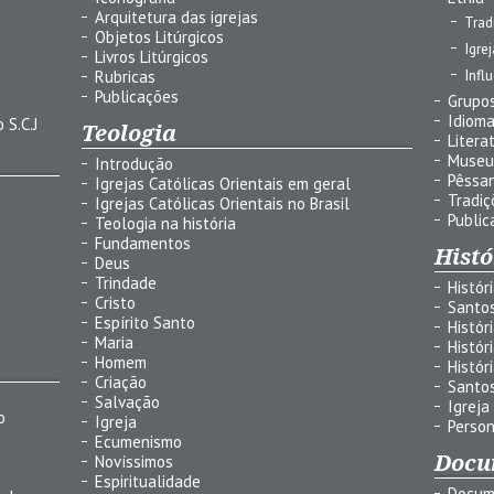
Arquitetura das igrejas
Trad
Objetos Litúrgicos
Igre
Livros Litúrgicos
Infl
Rubricas
Publicações
Grupos
Idiom
 S.C.J
Teologia
Litera
Museu
Introdução
Pêssa
Igrejas Católicas Orientais em geral
Tradiç
Igrejas Católicas Orientais no Brasil
Public
Teologia na história
Fundamentos
Histó
Deus
Trindade
Histór
Cristo
Santo
Espírito Santo
Histór
Maria
Histór
Homem
Histór
Criação
Santo
Salvação
Igreja
o
Igreja
Person
Ecumenismo
Docu
Novíssimos
Espiritualidade
Docum