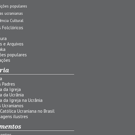
ições populares
jas ucranianas
uência Cultural
 Folclóricos
a
tura
s e Arquivos
nka
ões populares
ações
ria
ia
s Padres
ia da Igreja
ia da Ucrânia
ia da Igreja na Ucrânia
s Ucranianos
 Católica Ucraniana no Brasil
agens ilustres
mentos
entos