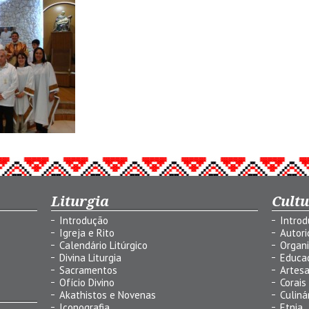
Liturgia
Cult
Introdução
Intro
Igreja e Rito
Autor
Calendário Litúrgico
Organ
Divina Liturgia
Educa
Sacramentos
Artes
Ofício Divino
Corais
Akathistos e Novenas
Culiná
Iconografia
Etnia