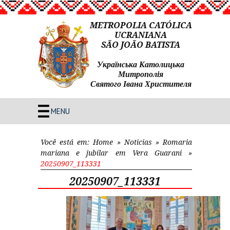
METROPOLIA CATÓLICA
UCRANIANA
SÃO JOÃO BATISTA
Українська Католицька
Митрополія
Святого Івана Христителя
MENU
Você está em:
Home
»
Noticias
»
Romaria
mariana e jubilar em Vera Guarani
»
20250907_113331
20250907_113331