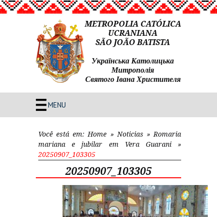
METROPOLIA CATÓLICA
UCRANIANA
SÃO JOÃO BATISTA
Українська Католицька
Митрополія
Святого Івана Христителя
MENU
Você está em:
Home
»
Noticias
»
Romaria
mariana e jubilar em Vera Guarani
»
20250907_103305
20250907_103305