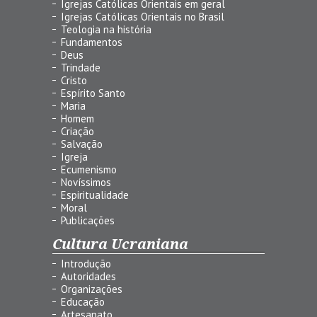
Igrejas Católicas Orientais em geral
Igrejas Católicas Orientais no Brasil
Teologia na história
Fundamentos
Deus
Trindade
Cristo
Espírito Santo
Maria
Homem
Criação
Salvação
Igreja
Ecumenismo
Novíssimos
Espiritualidade
Moral
Publicações
Cultura Ucraniana
Introdução
Autoridades
Organizações
Educação
Artesanato