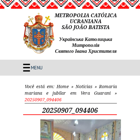
METROPOLIA CATÓLICA
UCRANIANA
SÃO JOÃO BATISTA
Українська Католицька
Митрополія
Святого Івана Христителя
MENU
Você está em:
Home
»
Noticias
»
Romaria
mariana e jubilar em Vera Guarani
»
20250907_094406
20250907_094406