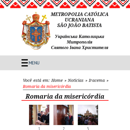
METROPOLIA CATÓLICA
UCRANIANA
SÃO JOÃO BATISTA
Українська Католицька
Митрополія
Святого Івана Христителя
MENU
Você está em:
Home
»
Noticias
»
Iracema
»
Romaria da misericórdia
Romaria da misericórdia
1
2
3