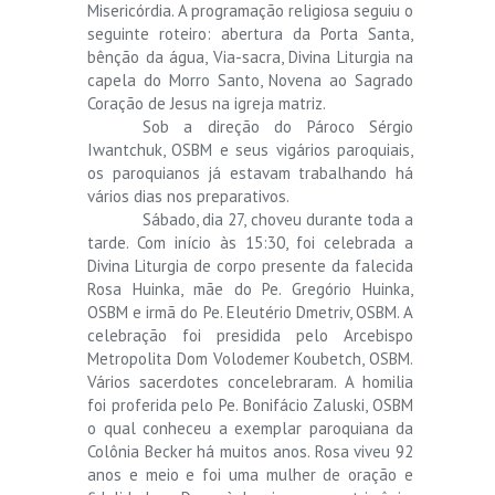
Misericórdia. A programação religiosa seguiu o
seguinte roteiro: abertura da Porta Santa,
bênção da água, Via-sacra, Divina Liturgia na
capela do Morro Santo, Novena ao Sagrado
Coração de Jesus na igreja matriz.
Sob a direção do Pároco Sérgio
Iwantchuk, OSBM e seus vigários paroquiais,
os paroquianos já estavam trabalhando há
vários dias nos preparativos.
Sábado, dia 27, choveu durante toda a
tarde. Com início às 15:30, foi celebrada a
Divina Liturgia de corpo presente da falecida
Rosa Huinka, mãe do Pe. Gregório Huinka,
OSBM e irmã do Pe. Eleutério Dmetriv, OSBM. A
celebração foi presidida pelo Arcebispo
Metropolita Dom Volodemer Koubetch, OSBM.
Vários sacerdotes concelebraram. A homilia
foi proferida pelo Pe. Bonifácio Zaluski, OSBM
o qual conheceu a exemplar paroquiana da
Colônia Becker há muitos anos. Rosa viveu 92
anos e meio e foi uma mulher de oração e