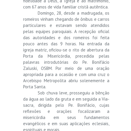
fidelidade a Deus, à Igreja e ao matrimônio,
com 67 anos de vida familiar cristã autêntica.
Domingo, 28, desde a madrugada, os
romeiros vinham chegando de ônibus e carros
particulares e estavam sendo atendidos
pelas equipes paroquiais. A recepção oficial
das autoridades e dos romeiros foi feita
pouco antes das 9 horas. Na entrada da
igreja matriz, oficiou-se o rito de abertura da
Porta da Misericórdia, precedida pelas
palavras introdutórias do Pe. Bonifácio
Zaluski, OSBM. Por meio de uma oração
apropriada para a ocasião e com uma cruz o
Arcebispo Metropolita abriu solenemente a
Porta Santa.
Sob chuva leve, prosseguiu a bênção
da água ao lado da gruta e em seguida a Via-
sacra, dirigida pelo Pe. Bonifácio, cujas
reflexões e orações focalizaram a
misericórdia em seus fundamentos
evangélicos e em suas aplicações eclesiais,
espirituais e morais.