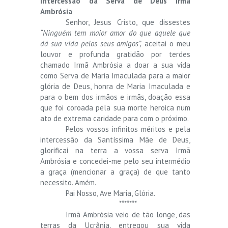
intercessão da Serva de Deus Irmã
Ambrósia
Senhor, Jesus Cristo, que dissestes
“Ninguém tem maior amor do que aquele que
dá sua vida pelos seus amigos”,
aceitai o meu
louvor e profunda gratidão por terdes
chamado Irmã Ambrósia a doar a sua vida
como Serva de Maria Imaculada para a maior
glória de Deus, honra de Maria Imaculada e
para o bem dos irmãos e irmãs, doação essa
que foi coroada pela sua morte heroica num
ato de extrema caridade para com o próximo.
Pelos vossos infinitos méritos e pela
intercessão da Santíssima Mãe de Deus,
glorificai na terra a vossa serva Irmã
Ambrósia e concedei-me pelo seu intermédio
a graça (mencionar a graça) de que tanto
necessito. Amém.
Pai Nosso, Ave Maria, Glória.
*******
Irmã Ambrósia veio de tão longe, das
terras da Ucrânia, entregou sua vida