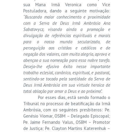
sua Mana Irmã Veronica como Vice
Postuladora, dando a seguinte motivação:
“Buscando maior conhecimento e proximidade
com a Serva de Deus Irmã Ambrósia Ana
Sabatovycz, visando ainda a promoção e
divulgação de referências espirituais e morais
para o nosso mundo secularizado, de
perseguição aos cristãos e católicos e de
negação dos valores, com muita alegria, aprovo e
abençoo a sua nomeação para essa nobre tarefa.
Desejo-lhe efusivo êxito nesse importante
trabalho eclesial, canônico, espiritual, e pastoral,
sentindo-se tocado pela santidade da Serva de
Deus Irmã Ambrósia em sua virtude heroica de
total oblação por amor a Deus e ao próximo”.
Por esses dias, está sendo formado o
Tribunal no processo de beatificação da Irmã
Ambrósia, com os seguintes presbíteros: Pe.
Genésio Viomar, OSBM – Delegado Episcopal;
Pe. Jaime Fernando Valus, OSBM – Promotor
de Justiça; Pe. Clayton Martins Katerenhuk –