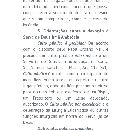
no sentido de resgatar todos os documentos,
não deixando nenhuma lacuna que possa
comprometer a veracidade dos fatos, mesmo
que sejam complicados, como é o caso do
incêndio.
5. Orientações sobre a devoção à
Serva de Deus Irmã Ambrósia
Culto público é proibido:
De acordo
com o disposto pelo Papa Urbano VIII, é
proibido dar culto público eclesiástico a um
Servo (a) de Deus sem autorização da Santa
Sé (Normas Sanctorum Mater, Art. 117 §b1).
Culto público
é o culto com a participação de
mais fiéis numa igreja ou capela ou outro
lugar público, onde os fiéis possam reunir-se
para o culto sob a presidência de um Bispo,
um Presbítero ou um Leigo delegado,
autorizado. O
Culto público por excelência
é a
celebração da Liturgia Eucarística ou outras
funções litúrgicas em honra do Servo (a) de
Deus.
Outros atos públicos proibidos: