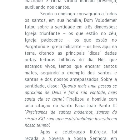
Machado e Linha Vitória marcou presença,
auxiliando nos cantos.
Sendo o domingo consagrado a todos
os santos, em sua homilia, Dom Volodemer
falou sobre a santidade em três dimensões:
Igreja triunfante – os que estão no céu,
Igreja padecente – os que estão no
Purgatório e Igreja militante – os fiéis aqui na
terra, citando as principais “dicas” dadas
pelas leituras bíblicas do dia. Nós que
estamos vivos, temos que encarar tantos
males, seguindo o exemplo dos santos e
santas e dos nossos antepassados. Sobre a
santidade, disse:
“Quanto mais uma pessoa se
aproxima de Deus e faz a sua vontade, mais
santa ela se torna”.
Finalizou a homilia com
uma citação do Santo Papa João Paulo II:
“Precisamos de santos modernos, santos do
século XXI, com uma espiritualidade inserida em
nosso tempo”.
Após a celebração litúrgica, foi
rezada a Novena a Nossa Senhora, em