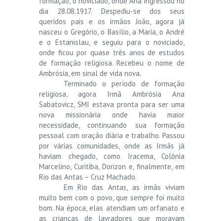
formação, o noviciado, onde Ana ingressou no
dia 28.08.1917. Despediu-se dos seus
queridos pais e os irmãos João, agora já
nasceu o Gregório, o Basílio, a Maria, o André
e o Estanislau, e seguiu para o noviciado,
onde ficou por quase três anos de estudos
de formação religiosa. Recebeu o nome de
Ambrósia, em sinal de vida nova.
Terminado o período de formação
religiosa, agora Irmã Ambrósia Ana
Sabatovicz, SMI estava pronta para ser uma
nova missionária onde havia maior
necessidade, continuando sua formação
pessoal com oração diária e trabalho. Passou
por várias comunidades, onde as Irmãs já
haviam chegado, como Iracema, Colônia
Marcelino, Curitiba, Dorizon e, finalmente, em
Rio das Antas – Cruz Machado.
Em Rio das Antas, as irmãs viviam
muito bem com o povo, que sempre foi muito
bom. Na época, elas atendiam um orfanato e
as crianças de lavradores que moravam