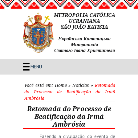
METROPOLIA CATÓLICA
UCRANIANA
SÃO JOÃO BATISTA
Українська Католицька
Митрополія
Святого Івана Христителя
MENU
Você está em:
Home
»
Noticias
»
Retomada
do Processo de Beatificação da Irmã
Ambrósia
Retomada do Processo de
Beatificação da Irmã
Ambrósia
Fazendo a divulgação do evento de