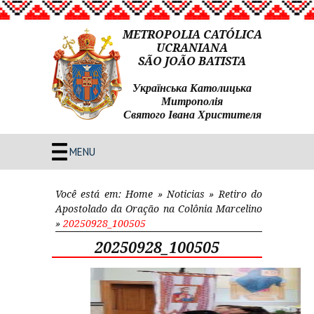
METROPOLIA CATÓLICA
UCRANIANA
SÃO JOÃO BATISTA
Українська Католицька
Митрополія
Святого Івана Христителя
MENU
Você está em:
Home
»
Noticias
»
Retiro do
Apostolado da Oração na Colônia Marcelino
»
20250928_100505
20250928_100505