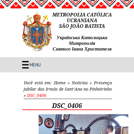
METROPOLIA CATÓLICA
UCRANIANA
SÃO JOÃO BATISTA
Українська Католицька
Митрополія
Святого Івана Христителя
MENU
Você está em:
Home
»
Noticias
»
Presença
jubilar das Irmãs de Sant’Ana no Pinheirinho
»
DSC_0406
DSC_0406