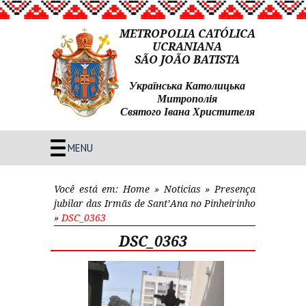
METROPOLIA CATÓLICA
UCRANIANA
SÃO JOÃO BATISTA
Українська Католицька
Митрополія
Святого Івана Христителя
MENU
Você está em:
Home
»
Noticias
»
Presença
jubilar das Irmãs de Sant’Ana no Pinheirinho
»
DSC_0363
DSC_0363