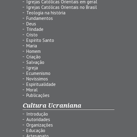
Igrejas Católicas Orientais em geral
Igrejas Católicas Orientais no Brasil
Teologia na história
Fundamentos
Deus
Trindade
Cristo
Espírito Santo
Maria
Homem
Criação
Salvação
Igreja
Ecumenismo
Novíssimos
Espiritualidade
Moral
Publicações
Cultura Ucraniana
Introdução
Autoridades
Organizações
Educação
Artesanato