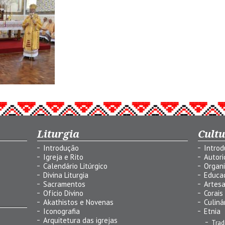
Liturgia
Cult
Introdução
Intro
Igreja e Rito
Autor
Calendário Litúrgico
Organ
Divina Liturgia
Educa
Sacramentos
Artes
Ofício Divino
Corais
Akathistos e Novenas
Culiná
Iconografia
Etnia
Arquitetura das igrejas
Trad