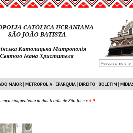
POLIA CATÓLICA UCRANIANA
SÃO JOÃO BATISTA
їнська Католицька Митрополія
Святого Івана Христителя
ADO MAIOR
METROPOLIA
EPARQUIA
DIREITO
BOLETIM
MÍDIA
sença cinquentenária das Irmãs de São José
»
5.9