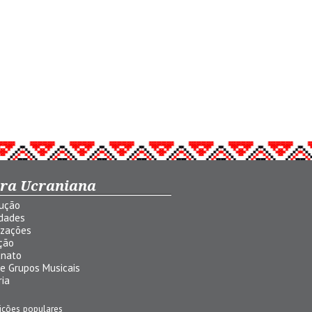
ura Ucraniana
dução
idades
izações
ção
anato
 e Grupos Musicais
ria
ições populares