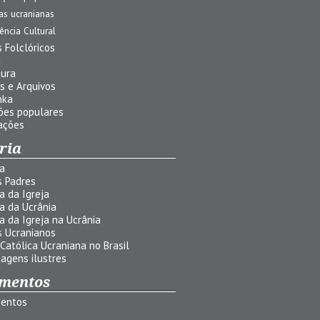
jas ucranianas
uência Cultural
 Folclóricos
a
tura
s e Arquivos
nka
ões populares
ações
ria
ia
s Padres
ia da Igreja
ia da Ucrânia
ia da Igreja na Ucrânia
s Ucranianos
 Católica Ucraniana no Brasil
agens ilustres
mentos
entos