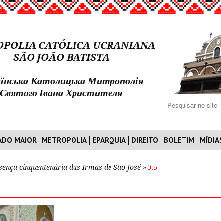
POLIA CATÓLICA UCRANIANA
SÃO JOÃO BATISTA
їнська Католицька Митрополія
Святого Івана Христителя
ADO MAIOR
METROPOLIA
EPARQUIA
DIREITO
BOLETIM
MÍDIA
sença cinquentenária das Irmãs de São José
»
3.5