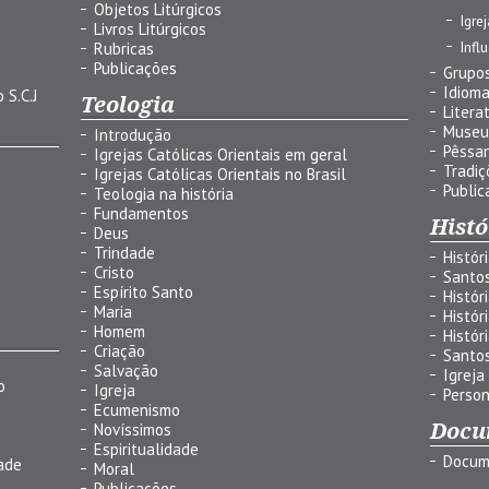
Objetos Litúrgicos
Igre
Livros Litúrgicos
Infl
Rubricas
Publicações
Grupos
Idiom
 S.C.J
Teologia
Litera
Museu
Introdução
Pêssa
Igrejas Católicas Orientais em geral
Tradiç
Igrejas Católicas Orientais no Brasil
Public
Teologia na história
Fundamentos
Histó
Deus
Trindade
Histór
Cristo
Santo
Espírito Santo
Histór
Maria
Histór
Homem
Histór
Criação
Santo
Salvação
Igreja
o
Igreja
Person
Ecumenismo
Docu
Novíssimos
Espiritualidade
Docum
ade
Moral
Publicações