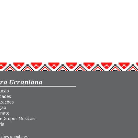
ura Ucraniana
dução
idades
izações
ção
anato
 e Grupos Musicais
ria
ições populares