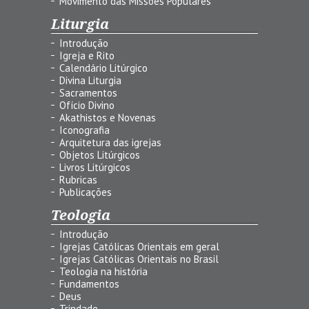
Movimento das Missões Populares
Liturgia
Introdução
Igreja e Rito
Calendário Litúrgico
Divina Liturgia
Sacramentos
Ofício Divino
Akathistos e Novenas
Iconografia
Arquitetura das igrejas
Objetos Litúrgicos
Livros Litúrgicos
Rubricas
Publicações
Teologia
Introdução
Igrejas Católicas Orientais em geral
Igrejas Católicas Orientais no Brasil
Teologia na história
Fundamentos
Deus
Trindade