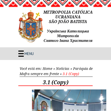
METROPOLIA CATÓLICA
UCRANIANA
SÃO JOÃO BATISTA
Українська Католицька
Митрополія
Святого Івана Христителя
MENU
Você está em:
Home
»
Noticias
»
Paróquia de
Mafra sempre em frente
»
3.1 (Copy)
3.1 (Copy)