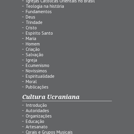
Igrejas Católicas Orientais no Brasil
Teologia na história
Fundamentos
Deus
Trindade
Cristo
Espírito Santo
Maria
Homem
Criação
Salvação
Igreja
Ecumenismo
Novíssimos
Espiritualidade
Moral
Publicações
Cultura Ucraniana
Introdução
Autoridades
Organizações
Educação
Artesanato
Corais e Grupos Musicais