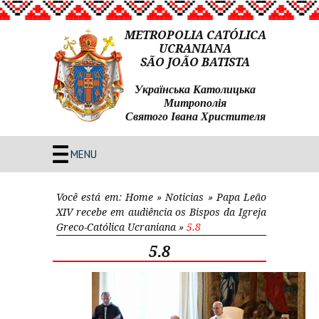
METROPOLIA CATÓLICA
UCRANIANA
SÃO JOÃO BATISTA
Українська Католицька
Митрополія
Святого Івана Христителя
MENU
Você está em:
Home
»
Noticias
»
Papa Leão
XIV recebe em audiência os Bispos da Igreja
Greco-Católica Ucraniana
»
5.8
5.8