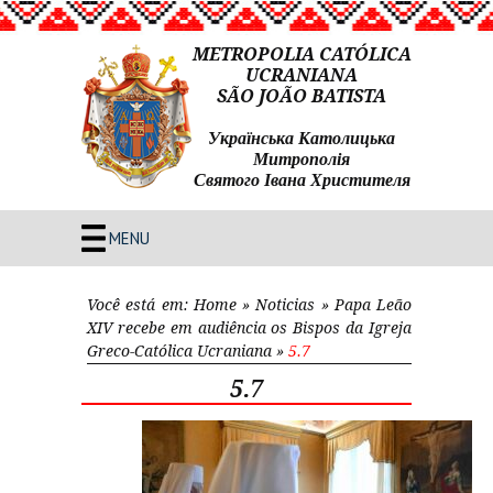
METROPOLIA CATÓLICA
UCRANIANA
SÃO JOÃO BATISTA
Українська Католицька
Митрополія
Святого Івана Христителя
MENU
Você está em:
Home
»
Noticias
»
Papa Leão
XIV recebe em audiência os Bispos da Igreja
Greco-Católica Ucraniana
»
5.7
5.7