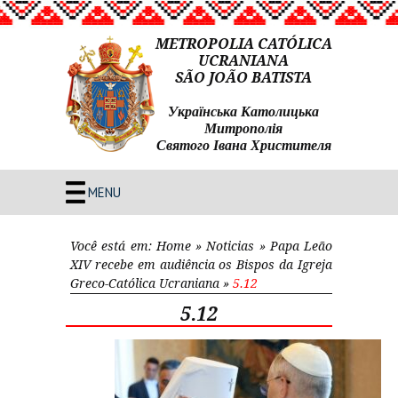
METROPOLIA CATÓLICA
UCRANIANA
SÃO JOÃO BATISTA
Українська Католицька
Митрополія
Святого Івана Христителя
MENU
Você está em:
Home
»
Noticias
»
Papa Leão
XIV recebe em audiência os Bispos da Igreja
Greco-Católica Ucraniana
»
5.12
5.12