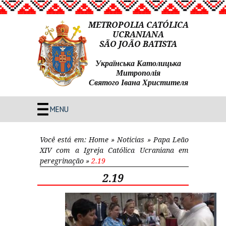
METROPOLIA CATÓLICA
UCRANIANA
SÃO JOÃO BATISTA
Українська Католицька
Митрополія
Святого Івана Христителя
MENU
Você está em:
Home
»
Noticias
»
Papa Leão
XIV com a Igreja Católica Ucraniana em
peregrinação
»
2.19
2.19