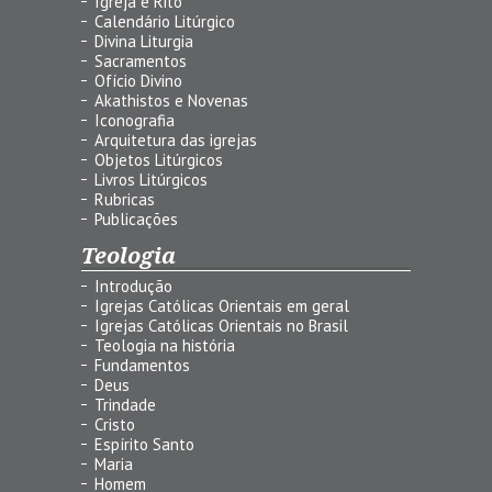
Igreja e Rito
Calendário Litúrgico
Divina Liturgia
Sacramentos
Ofício Divino
Akathistos e Novenas
Iconografia
Arquitetura das igrejas
Objetos Litúrgicos
Livros Litúrgicos
Rubricas
Publicações
Teologia
Introdução
Igrejas Católicas Orientais em geral
Igrejas Católicas Orientais no Brasil
Teologia na história
Fundamentos
Deus
Trindade
Cristo
Espírito Santo
Maria
Homem