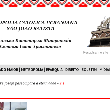
POLIA CATÓLICA UCRANIANA
SÃO JOÃO BATISTA
їнська Католицька Митрополія
Святого Івана Христителя
ADO MAIOR
METROPOLIA
EPARQUIA
DIREITO
BOLETIM
MÍDIA
re Josafá passou para a eternidade
»
2.1