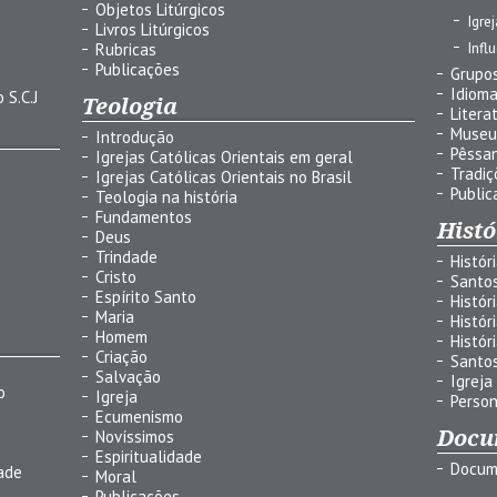
Objetos Litúrgicos
Igre
Livros Litúrgicos
Infl
Rubricas
Publicações
Grupos
Idiom
 S.C.J
Teologia
Litera
Museu
Introdução
Pêssa
Igrejas Católicas Orientais em geral
Tradiç
Igrejas Católicas Orientais no Brasil
Public
Teologia na história
Fundamentos
Histó
Deus
Trindade
Histór
Cristo
Santo
Espírito Santo
Histór
Maria
Histór
Homem
Histór
Criação
Santo
Salvação
Igreja
o
Igreja
Person
Ecumenismo
Docu
Novíssimos
Espiritualidade
Docum
ade
Moral
Publicações