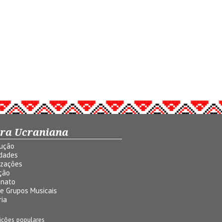
ura Ucraniana
dução
idades
izações
ção
anato
 e Grupos Musicais
ria
ições populares