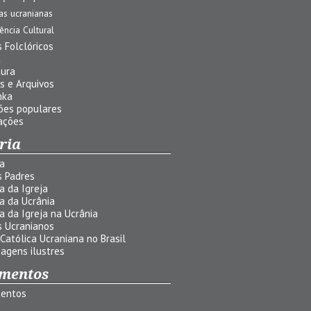
jas ucranianas
uência Cultural
 Folclóricos
a
tura
s e Arquivos
nka
ões populares
ações
ria
ia
s Padres
ia da Igreja
ia da Ucrânia
ia da Igreja na Ucrânia
s Ucranianos
 Católica Ucraniana no Brasil
agens ilustres
mentos
entos