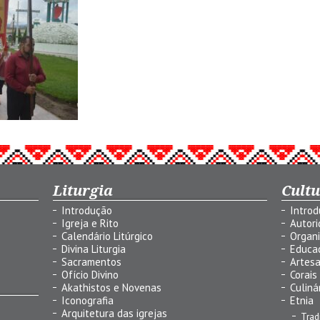
Liturgia
Cult
Introdução
Intro
Igreja e Rito
Autor
Calendário Litúrgico
Organ
Divina Liturgia
Educa
Sacramentos
Artes
Ofício Divino
Corais
Akathistos e Novenas
Culiná
Iconografia
Etnia
Arquitetura das igrejas
Trad