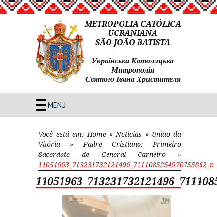
METROPOLIA CATÓLICA
UCRANIANA
SÃO JOÃO BATISTA
Українська Католицька
Митрополія
Святого Івана Христителя
MENU
Você está em:
Home
»
Noticias
»
União da
Vitória
»
Padre Cristiano: Primeiro
Sacerdote de General Carneiro
»
11051963_713231732121496_7111085254970755862_n
11051963_713231732121496_711108