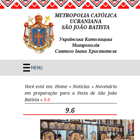
METROPOLIA CATÓLICA
UCRANIANA
SÃO JOÃO BATISTA
Українська Католицька
Митрополія
Святого Івана Христителя
MENU
Você está em:
Home
»
Noticias
»
Novenário
em preparação para a Festa de São João
Batista
»
9.6
9.6