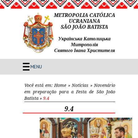
METROPOLIA CATÓLICA
UCRANIANA
SÃO JOÃO BATISTA
Українська Католицька
Митрополія
Святого Івана Христителя
MENU
Você está em:
Home
»
Noticias
»
Novenário
em preparação para a Festa de São João
Batista
»
9.4
9.4