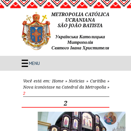
METROPOLIA CATÓLICA
UCRANIANA
SÃO JOÃO BATISTA
Українська Католицька
Митрополія
Святого Івана Христителя
MENU
Você está em:
Home
»
Noticias
»
Curitiba
»
Nova iconóstase na Catedral da Metropolia
»
2
2