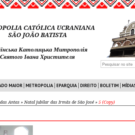
POLIA CATÓLICA UCRANIANA
SÃO JOÃO BATISTA
їнська Католицька Митрополія
Святого Івана Христителя
ADO MAIOR
METROPOLIA
EPARQUIA
DIREITO
BOLETIM
MÍDIA
 das Antas
»
Natal jubilar das Irmãs de São José
»
5 (Copy)