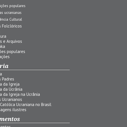
ições populares
jas ucranianas
uência Cultural
 Folclóricos
a
tura
s e Arquivos
nka
ões populares
ações
ria
ia
s Padres
ia da Igreja
ia da Ucrânia
ia da Igreja na Ucrânia
s Ucranianos
 Católica Ucraniana no Brasil
agens ilustres
mentos
entos