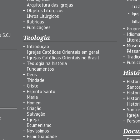
Arquitetura das igrejas
Trad
Objetos Litúrgicos
Igre
Livros Litúrgicos
Infl
Rubricas
Publicações
Grupos
Idiom
 S.C.J
Teologia
Litera
Museu
Introdução
Pêssa
Igrejas Católicas Orientais em geral
Tradiç
Igrejas Católicas Orientais no Brasil
Public
Teologia na história
Fundamentos
Histó
Deus
Trindade
Histór
Cristo
Santo
Espírito Santo
Histór
Maria
Histór
Homem
Histór
Criação
Santo
Salvação
Igreja
o
Igreja
Person
Ecumenismo
Docu
Novíssimos
Espiritualidade
Docum