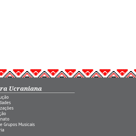
ura Ucraniana
dução
idades
izações
ção
anato
 e Grupos Musicais
ria