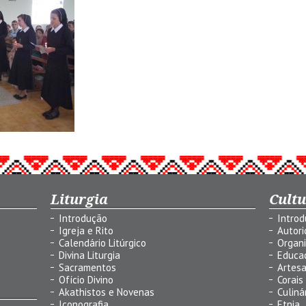
Liturgia
Cult
Introdução
Intro
Igreja e Rito
Autor
Calendário Litúrgico
Organ
Divina Liturgia
Educa
Sacramentos
Artes
Ofício Divino
Corais
Akathistos e Novenas
Culiná
Iconografia
Etnia